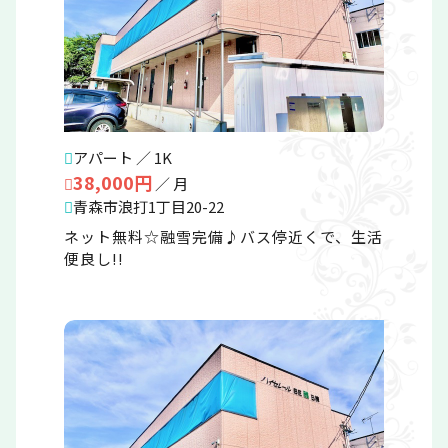
アパート ／ 1K
38,000円
／ 月
青森市浪打1丁目20-22
ネット無料☆融雪完備♪バス停近くで、生活
便良し!!