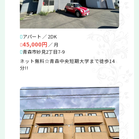
アパート ／ 2DK
45,000円
／ 月
青森市妙見2丁目7-9
ネット無料☆青森中央短期大学まで徒歩14
分!!