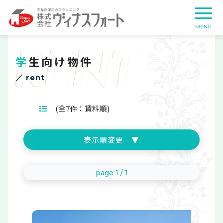
RENT
学生向け物件
／ rent
(全7件：賃料順)
表示順変更 ▼
賃料順
page 1 / 1
新築順
町名ごと