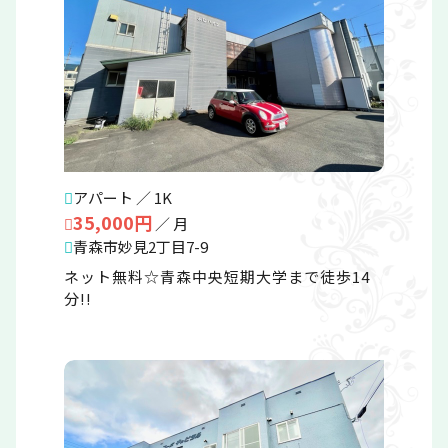
アパート ／ 1K
35,000円
／ 月
青森市妙見2丁目7-9
ネット無料☆青森中央短期大学まで徒歩14
分!!