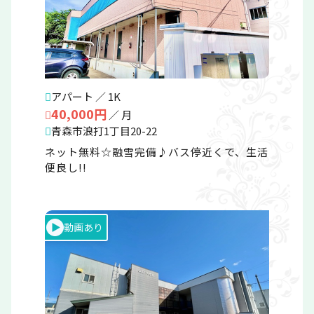
アパート ／ 1K
40,000円
／ 月
青森市浪打1丁目20-22
ネット無料☆融雪完備♪バス停近くで、生活
便良し!!
動画あり