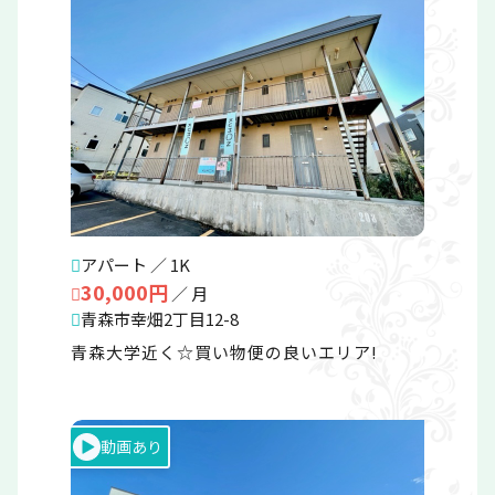
更新順
種別ごと
アパート ／ 1K
30,000円
／ 月
青森市幸畑2丁目12-8
青森大学近く☆買い物便の良いエリア!
動画あり