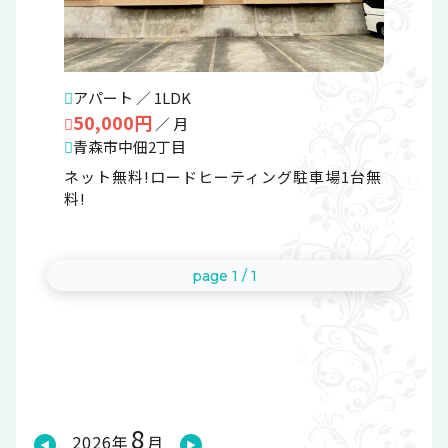
アパート ／ 1LDK
50,000円
／ 月
青森市中佃2丁目
ネット無料!ロードヒーティング駐車場1台無
料!
page 1 / 1
8
2026年
月
◀
▶