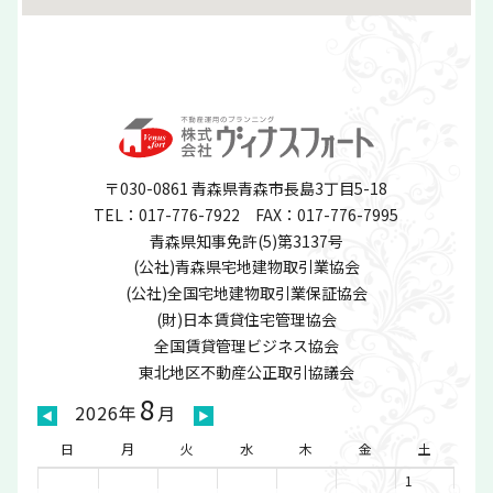
〒030-0861 青森県青森市長島3丁目5-18
TEL：017-776-7922
FAX：017-776-7995
青森県知事免許(5)第3137号
(公社)青森県宅地建物取引業協会
(公社)全国宅地建物取引業保証協会
(財)日本賃貸住宅管理協会
全国賃貸管理ビジネス協会
東北地区不動産公正取引協議会
8
2026年
月
◀
▶
日
月
火
水
木
金
土
1