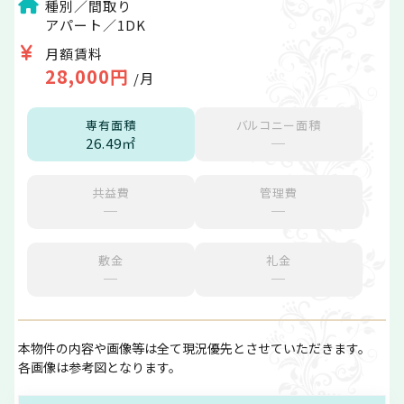
種別／間取り
アパート／1DK
月額賃料
28,000円
/月
専有面積
バルコニー面積
26.49㎡
─
共益費
管理費
─
─
敷金
礼金
─
─
本物件の内容や画像等は全て現況優先とさせていただきます。
各画像は参考図となります。