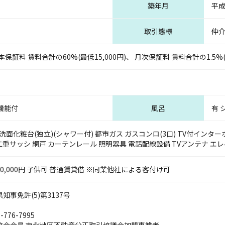
築年月
平成
取引態様
仲
料 賃料合計の60%(最低15,000円)、 月次保証料 賃料合計の1.5%(
浄機能付
風呂
有 
洗面化粧台(独立)(シャワー付) 都市ガス ガスコンロ(3口) TV付インター
二重サッシ 網戸 カーテンレール 照明器具 電話配線設備 TVアンテナ エ
20,000円 子供可 普通賃貸借 ※同業他社による客付け可
事免許(5)第3137号
-776-7995
協会会員 東北地区不動産公正取引協議会加盟事業者