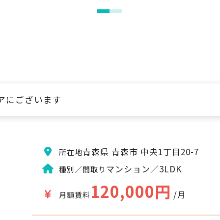
アにございます
青森県 青森市 中央1丁目20-7
所在地
マンション／3LDK
種別／間取り
120,000円
/月
月額賃料