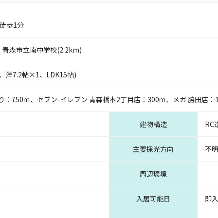
徒歩1分
・青森市立南中学校(2.2km)
、洋7.2帖×1、LDK15帖)
750ｍ、セブン-イレブン 青森橋本2丁目店：300ｍ、メガ 勝田店：1
建物構造
RC
主要採光方向
不
周辺環境
入居可能日
即