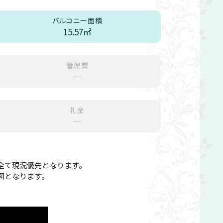
バルコニー面積
15.57㎡
管理費
─
礼金
─
全て現況優先となります。
図となります。