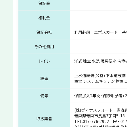
保証金
権利金
保証会社
利用必須 エポスカード 基本保証
その他費用
トイレ
洋式 独立 水洗 暖房便座 洗
上水道設備(公営) 下水道設備 
設備
置場 システムキッチン 物置 
備考
保険加入2年間 保険料(参考) 
(株)ヴィナスフォート 青森県知
青森県青森市長島3丁目5-18
取扱業者
TEL:
017-776-7922
FAX:017
(公社)青森県宅地建物取引業