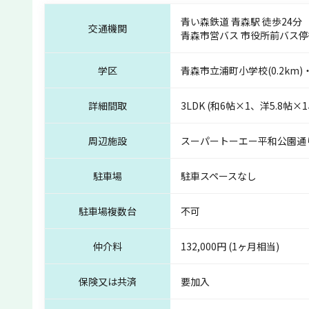
青い森鉄道 青森駅 徒歩24分
交通機関
青森市営バス 市役所前バス停
学区
青森市立浦町小学校(0.2km)
詳細間取
3LDK (和6帖×1、洋5.8帖×1
周辺施設
スーパートーエー平和公園通り：
駐車場
駐車スペースなし
駐車場複数台
不可
仲介料
132,000円 (1ヶ月相当)
保険又は共済
要加入