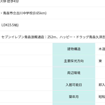
ス停 徒歩4分
)・青森市立古川中学校(0.65km)
LDK15.5帖)
、セブンイレブン青森浪館通店：252ｍ、ハッピー・ドラッグ青森久須志
建物構造
木造
主要採光方向
東
周辺環境
入居可能日
即
築年月
昭和