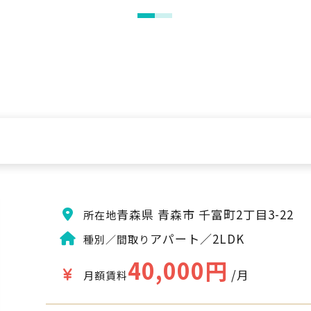
青森県 青森市 千富町2丁目3-22
所在地
アパート／2LDK
種別／間取り
40,000円
/月
月額賃料