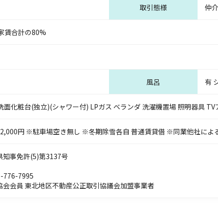
取引態様
仲
家賃合計の80%
風呂
有 
 洗面化粧台(独立)(シャワー付) LPガス ベランダ 洗濯機置場 照明器具 T
 22,000円 ※駐車場空き無し ※冬期除雪各自 普通賃貸借 ※同業他社に
事免許(5)第3137号
-776-7995
協会会員 東北地区不動産公正取引協議会加盟事業者