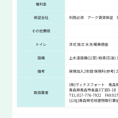
権利金
保証会社
利用必須 アーク賃貸保証 
その他費用
トイレ
洋式 独立 水洗 暖房便座
設備
上水道設備(公営) 給湯(石油)
備考
保険加入2年間 保険料(参考)
(株)ヴィナスフォート 青森県知
青森県青森市長島3丁目5-18
取扱業者
TEL:
017-776-7922
FAX:017
(公社)青森県宅地建物取引業