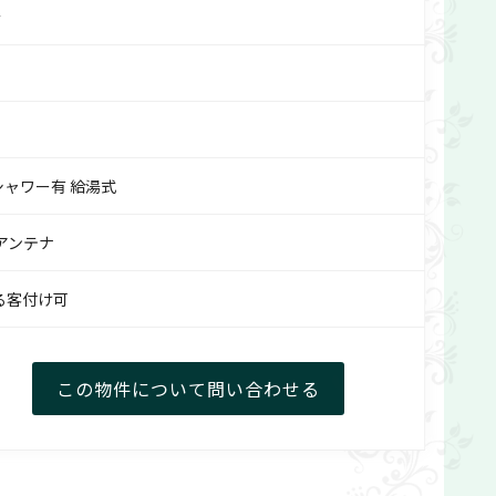
介
シャワー有 給湯式
Vアンテナ
よる客付け可
この物件について
問い合わせる