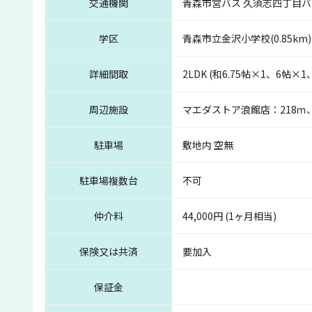
交通機関
青森市営バス 久須志四丁目バ
学区
青森市立金沢小学校(0.85km
詳細間取
2LDK (和6.75帖×1、6帖×1、
周辺施設
マエダストア浪館店：218ｍ
駐車場
敷地内 空無
駐車場複数台
不可
仲介料
44,000円 (1ヶ月相当)
保険又は共済
要加入
保証金