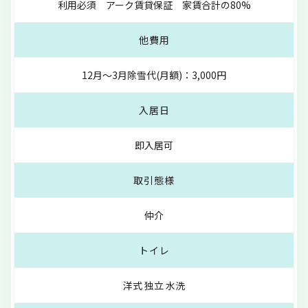
利用必須 アーク賃貸保証 家賃合計の80%
他費用
12月～3月除雪代(月額)：3,000円
入居日
即入居可
取引態様
仲介
トイレ
洋式 独立 水洗