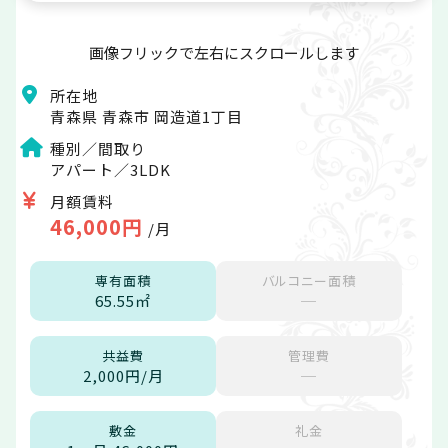
画像フリックで左右にスクロールします
所在地
青森県 青森市 岡造道1丁目
種別／間取り
アパート／3LDK
月額賃料
46,000円
/月
専有面積
バルコニー面積
65.55㎡
─
共益費
管理費
2,000円/月
─
敷金
礼金