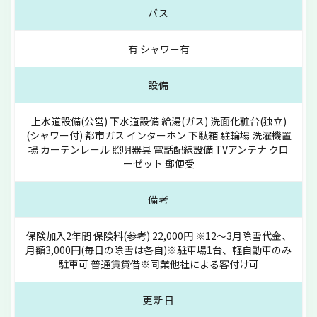
バス
有 シャワー有
設備
上水道設備(公営) 下水道設備 給湯(ガス) 洗面化粧台(独立)
(シャワー付) 都市ガス インターホン 下駄箱 駐輪場 洗濯機置
場 カーテンレール 照明器具 電話配線設備 TVアンテナ クロ
ーゼット 郵便受
備考
保険加入2年間 保険料(参考) 22,000円 ※12～3月除雪代金、
月額3,000円(毎日の除雪は各自)※駐車場1台、軽自動車のみ
駐車可 普通賃貸借※同業他社による客付け可
更新日