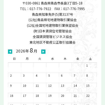
〒030-0861 青森県青森市長島3丁目5-18
TEL：017-776-7922
FAX：017-776-7995
青森県知事免許(5)第3137号
(公社)青森県宅地建物取引業協会
(公社)全国宅地建物取引業保証協会
(財)日本賃貸住宅管理協会
全国賃貸管理ビジネス協会
東北地区不動産公正取引協議会
8
2026年
月
◀
▶
日
月
火
水
木
金
土
1
2
3
4
5
6
7
8
9
10
11
12
13
14
15
16
17
18
19
20
21
22