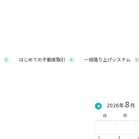
し
はじめての不動産取引
一括借り上げシステム
8
2026年
月
◀
日
月
2
3