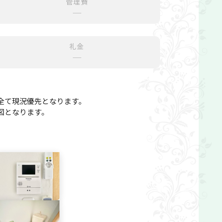
管理費
─
礼金
─
全て現況優先となります。
図となります。